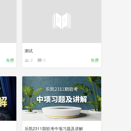
测试
免费
2
0
免费
更
新
中
乐凯2311期软考中项习题及讲解