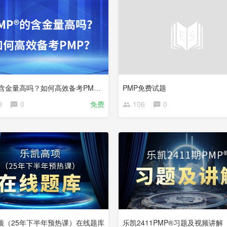
PMP的含金量高吗？如何高效备考PMP？
PMP免费试题
9
0
免费
106
0
项（25年下半年预热课）在线题库
乐凯2411PMP®习题及视频讲解