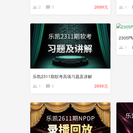
2
0
2699元
1
更
更
新
新
中
中
2305
1
乐凯2311期软考高项习题及讲解
1
0
2699元