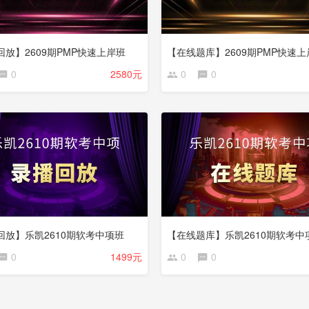
回放】2609期PMP快速上岸班
【在线题库】2609期PMP快速上
0
2580元
0
0
回放】乐凯2610期软考中项班
【在线题库】乐凯2610期软考中
0
1499元
0
0