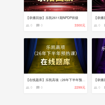
【录播回放】乐凯2611期NPDP班级
【录播
0
0
3300元
0
【在线题库】乐凯高项（26年下半年预热课）
【录播
0
0
2299元
0