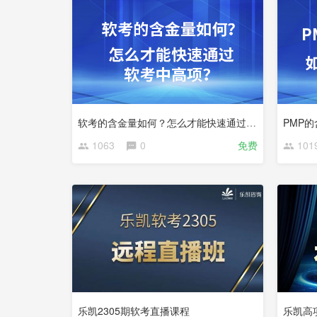
软考的含金量如何？怎么才能快速通过软考中高项？
1063
0
免费
101
更
新
中
乐凯2305期软考直播课程
乐凯高