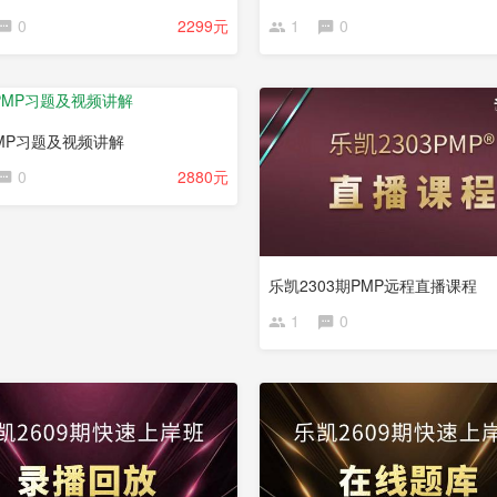
0
2299元
1
0
已
完
结
PMP习题及视频讲解
0
2880元
乐凯2303期PMP远程直播课程
1
0