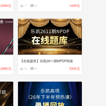
2580元
1
0
1499元
【在线题库】乐凯2611期NPDP班级
2880元
0
0
3300元