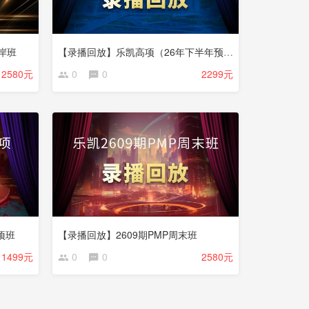
岸班
【录播回放】乐凯高项（26年下半年预热课）
2580元
0
0
2299元
项班
【录播回放】2609期PMP周末班
1499元
0
0
2580元