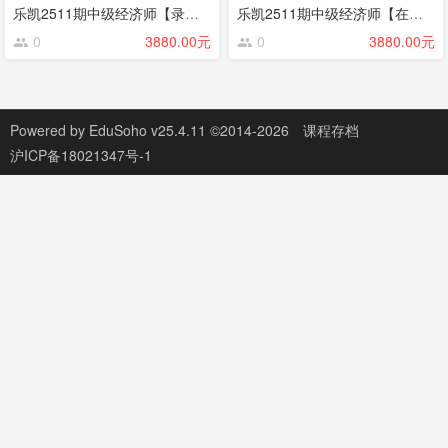
乐凯2511期中级经济师【录播回放】
乐凯2511期中级经济师【在线题库】
0
3880.00元
0
3880.00元
Powered by
EduSoho v25.4.11
©2014-2026
课程存档
沪ICP备18021347号-1